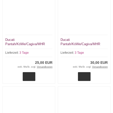
Ducati
Ducati
Pantah/KöWe/Cagiva/MHR
Pantah/KöWe/Cagiva/MHR
Fussraste Li+RE
BREMBO
Bremsflüssigkeitsbehälter
Lieferzeit:
3 Tage
Lieferzeit:
3 Tage
25,00 EUR
30,00 EUR
exkl. MwSt. zzgl.
Versandkosten
exkl. MwSt. zzgl.
Versandkosten