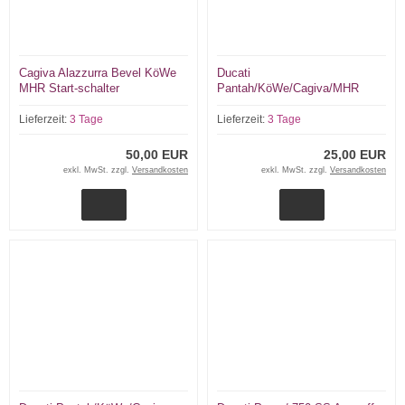
Cagiva Alazzurra Bevel KöWe
Ducati
MHR Start-schalter
Pantah/KöWe/Cagiva/MHR
Auspuff Krümmer Gußstücke
Lieferzeit:
3 Tage
Lieferzeit:
3 Tage
50,00 EUR
25,00 EUR
exkl. MwSt. zzgl.
Versandkosten
exkl. MwSt. zzgl.
Versandkosten