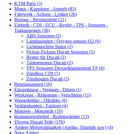
KTM Parts (3)
Motor - Kupplung - Antrieb (83)
Fahrwerk - Achsen - Lenker (26)
Bremse - Bremsenteile (21)
Elektrik - CDI - ECU - Regler - TPS - Sensoren -
Tankanzeigen (36)
ABS Sensoren (2)
Lamdasonden / Oxygen sensors O2 (6)
Lichtmaschine Stator (2)
Pickup Pickups Ducati Sensoren (5)
Regler für Ducati (2)
Tanksensoren Ducati (2)
TPS Sensoren Drosselklappenpoti TP (8)
Zündbox CDI (5)
Zündspulen Ducati (2)
Benzinpumpen (16)
Einspritzung - Vergaser - Düsen (1)
Werkzeug - Reinigung - Verschleiss (11)
Wasserkühler - Ölkühler (8)
Verkleidungen - Fairings (4)
Motoren - Motorteile (16)
Rennsportzubehör - Reifenwärmer (13)
Diverse Ducati Teile (176)
Andere Motorradmarken (Aprilia, Triumph usw) (4)
Neue Artikel